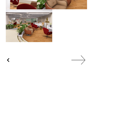
suivez-nous
contactez-nous
vision
INSTAGRAM
LINKEDIN
architecture
développement